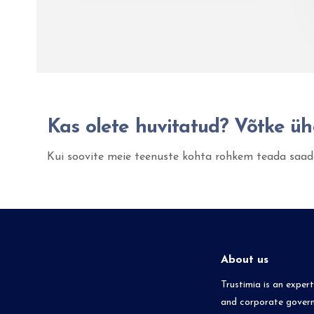
Kas olete huvitatud? Võtke üh
Kui soovite meie teenuste kohta rohkem teada saad
About us
Trustimia is an exper
and corporate governa