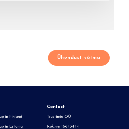
Ühendust võtma
Contact
p in Finland
Trustimia OÜ
p in Estonia
Rek.nrn 16643444