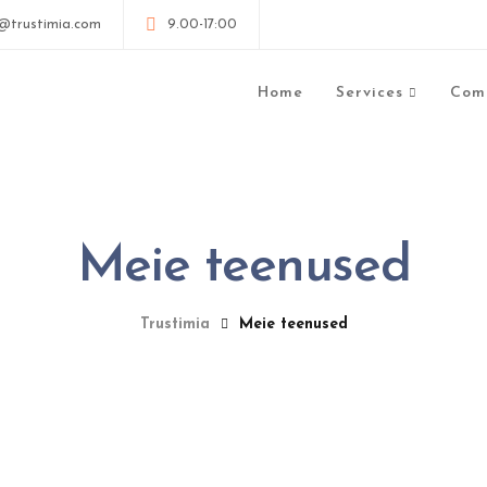
@trustimia.com
9.00-17:00
Home
Services
Com
Meie teenused
Trustimia
Meie teenused