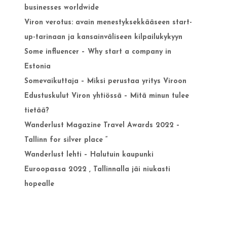
businesses worldwide
Viron verotus: avain menestyksekkääseen start-
up-tarinaan ja kansainväliseen kilpailukykyyn
Some influencer – Why start a company in
Estonia
Somevaikuttaja – Miksi perustaa yritys Viroon
Edustuskulut Viron yhtiössä – Mitä minun tulee
tietää?
Wanderlust Magazine Travel Awards 2022 –
Tallinn for silver place “
Wanderlust lehti – Halutuin kaupunki
Euroopassa 2022 , Tallinnalla jäi niukasti
hopealle