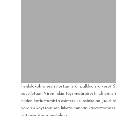
henkilökohtaisesti nostamista palkkioista verot S
sovelletaan Viron lakia täysimääräisesti. Eli omis
niiden kotiuttamista esimerkiksi osinkoina. Juuri 
varojen käyttämisen liiketoiminnan kasvattamis
yhtiöverotus järjestelmä.