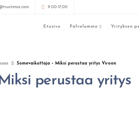
@trustimia.com
9.00-17:00
Etusivu
Palvelumme
Yrityksen p
suus
Somevaikuttaja – Miksi perustaa yritys Viroon
iksi perustaa yritys