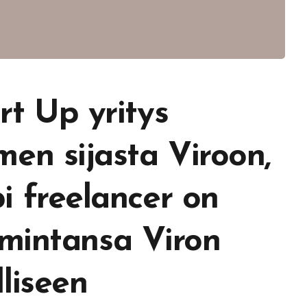
t Up yritys
en sijasta Viroon,
 freelancer on
oimintansa Viron
liseen