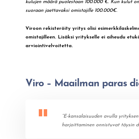
kulujen määrä puolestaan 100.000 €. Kun kulut on m
suoraan jaettavaksi omistajille 100.000€.
Viroon rekisteröity yritys olisi esimerkkilask
omistajilleen. Lisäksi yritykselle ei aiheudu e
arviointivelvoitetta.
Viro – Maailman paras di
“E-kansalaisuuden avulla yrityksen
harjoittaminen onnistuvat täysin di