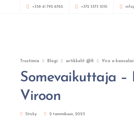
+358 41 792 6762
+372 5373 1010
info
Trustimia
Blogi
artikkelit @fi
Viro e-kansalai
Somevaikuttaja – M
Viroon
Sticky
2 tammikuun, 2023