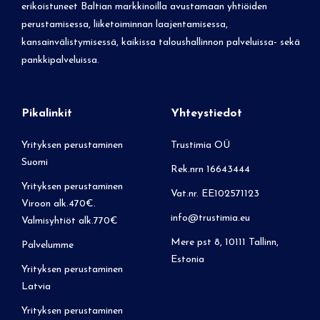
erikoistuneet Baltian markkinoilla avustamaan yhtiöiden
perustamisessa, liiketoiminnan laajentamisessa,
kansainvälistymisessä, kaikissa taloushallinnon palveluissa- sekä
pankkipalveluissa.
Pikalinkit
Yhteystiedot
Yrityksen perustaminen
Trustimia OÜ
Suomi
Rek.nrn 16643444
Yrityksen perustaminen
Vat.nr. EE102571123
Viroon alk.470€.
info@trustimia.eu
Valmisyhtiöt alk.770€
Mere pst 8, 10111 Tallinn,
Palvelumme
Estonia
Yrityksen perustaminen
Latvia
Yrityksen perustaminen