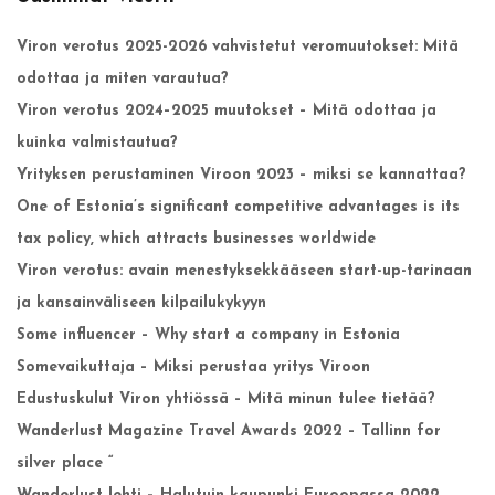
Viron verotus 2025-2026 vahvistetut veromuutokset: Mitä
odottaa ja miten varautua?
Viron verotus 2024–2025 muutokset – Mitä odottaa ja
kuinka valmistautua?
Yrityksen perustaminen Viroon 2023 – miksi se kannattaa?
One of Estonia’s significant competitive advantages is its
tax policy, which attracts businesses worldwide
Viron verotus: avain menestyksekkääseen start-up-tarinaan
ja kansainväliseen kilpailukykyyn
Some influencer – Why start a company in Estonia
Somevaikuttaja – Miksi perustaa yritys Viroon
Edustuskulut Viron yhtiössä – Mitä minun tulee tietää?
Wanderlust Magazine Travel Awards 2022 – Tallinn for
silver place “