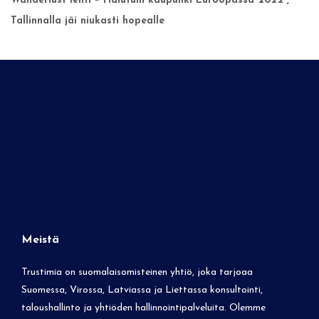
Wanderlust lehti – Halutuin kaupunki Euroopassa 2022 ,
Tallinnalla jäi niukasti hopealle
Meistä
Trustimia on suomalaisomisteinen yhtiö, joka tarjoaa
Suomessa, Virossa, Latviassa ja Liettassa konsultointi,
taloushallinto ja yhtiöden hallinnointipalveluita. Olemme